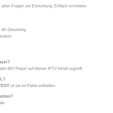
i allen Fragen zur Einrichtung. Einfach schreiben
s 4K-Streaming
ändern
layer?
den IBO Player auf deinen IPTV-Inhalt zugreift.
RL?
 TEST
ist sie im Paket enthalten.
nutzen?
te.