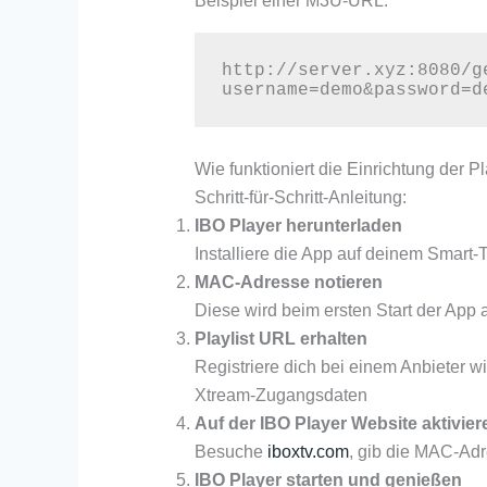
Beispiel einer M3U-URL:
http://server.xyz:8080/g
username=demo&password=d
Wie funktioniert die Einrichtung der P
Schritt-für-Schritt-Anleitung:
IBO Player herunterladen
Installiere die App auf deinem Smart
MAC-Adresse notieren
Diese wird beim ersten Start der App 
Playlist URL erhalten
Registriere dich bei einem Anbieter w
Xtream-Zugangsdaten
Auf der IBO Player Website aktivier
Besuche
iboxtv.com
, gib die MAC-Adr
IBO Player starten und genießen