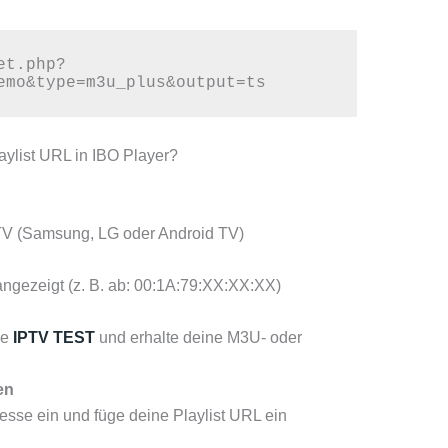
et.php?
emo&type=m3u_plus&output=ts
laylist URL in IBO Player?
-TV (Samsung, LG oder Android TV)
angezeigt (z. B. ab: 00:1A:79:XX:XX:XX)
ie
IPTV TEST
und erhalte deine M3U- oder
en
esse ein und füge deine Playlist URL ein