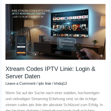
Xtream
Codes
IPTV
Linie:
Login
&
Server
Daten
Xtream Codes IPTV Linie: Login &
Server Daten
Leave a Comment
/
iptv linie
/
khdoj13
Wenn Sie auf der Suche nach einer stabilen, hochwertigen
und vielseitigen Streaming-Erfahrung sind, ist die richtige
xtream codes iptv linie der absolute Schlüssel zum Erfolg. In
der heutigen digitalen Unterhaltungslandschaft möchten