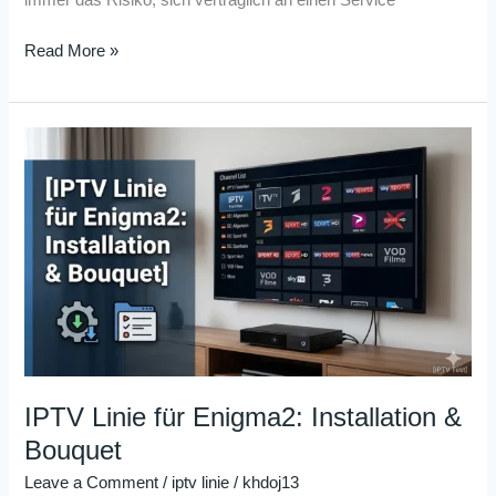
immer das Risiko, sich vertraglich an einen Service
Read More »
IPTV
Linie
für
Enigma2:
Installation
&
Bouquet
IPTV Linie für Enigma2: Installation &
Bouquet
Leave a Comment
/
iptv linie
/
khdoj13