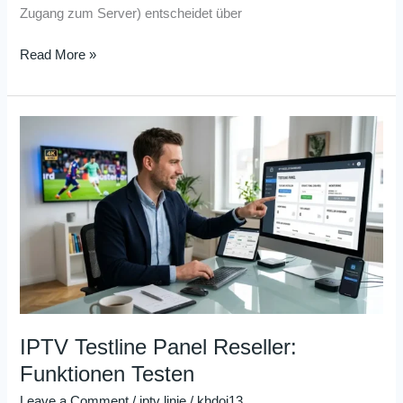
Zugang zum Server) entscheidet über
Read More »
IPTV
Testline
Panel
Reseller:
Funktionen
Testen
IPTV Testline Panel Reseller:
Funktionen Testen
Leave a Comment
/
iptv linie
/
khdoj13