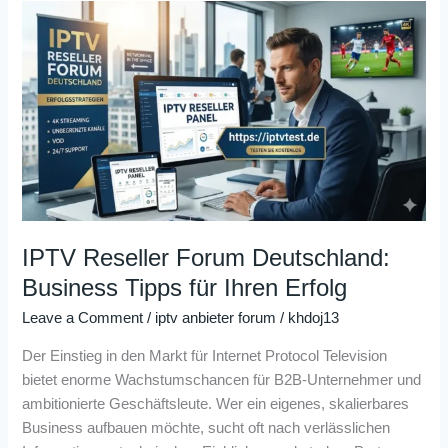
IPTV
Reseller
Forum
Deutschland:
Business
Tipps
für
Ihren
Erfolg
IPTV Reseller Forum Deutschland:
Business Tipps für Ihren Erfolg
Leave a Comment
/
iptv anbieter forum
/
khdoj13
Der Einstieg in den Markt für Internet Protocol Television
bietet enorme Wachstumschancen für B2B-Unternehmer und
ambitionierte Geschäftsleute. Wer ein eigenes, skalierbares
Business aufbauen möchte, sucht oft nach verlässlichen