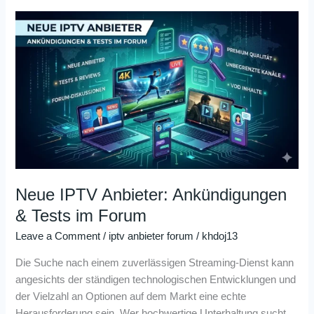
Neue
IPTV
Anbieter:
Ankündigungen
&
Tests
im
Forum
Neue IPTV Anbieter: Ankündigungen
& Tests im Forum
Leave a Comment
/
iptv anbieter forum
/
khdoj13
Die Suche nach einem zuverlässigen Streaming-Dienst kann
angesichts der ständigen technologischen Entwicklungen und
der Vielzahl an Optionen auf dem Markt eine echte
Herausforderung sein. Wer hochwertige Unterhaltung sucht,