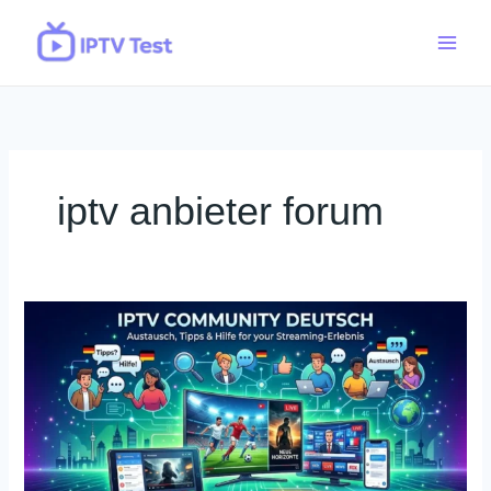
Skip
to
content
iptv anbieter forum
IPTV
Community
Deutsch:
Austausch,
Tipps
&
Hilfe