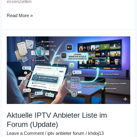
essenziellen
Read More »
Aktuelle
IPTV
Anbieter
Liste
im
Forum
(Update)
Aktuelle IPTV Anbieter Liste im
Forum (Update)
Leave a Comment
/
iptv anbieter forum
/
khdoj13